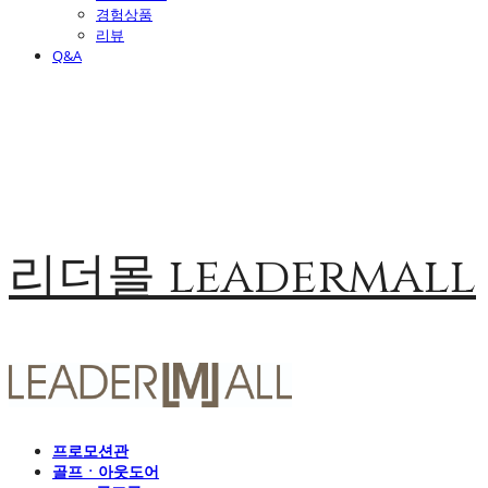
경험상품
리뷰
Q&A
리더몰 leadermall
프로모션관
골프ㆍ아웃도어