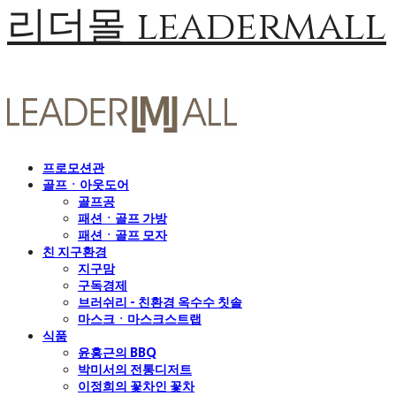
리더몰 leadermall
프로모션관
골프ㆍ아웃도어
골프공
패션ㆍ골프 가방
패션ㆍ골프 모자
친 지구환경
지구맘
구독경제
브러쉬리 - 친환경 옥수수 칫솔
마스크ㆍ마스크스트랩
식품
윤홍근의 BBQ
박미서의 전통디저트
이정희의 꽃차인 꽃차