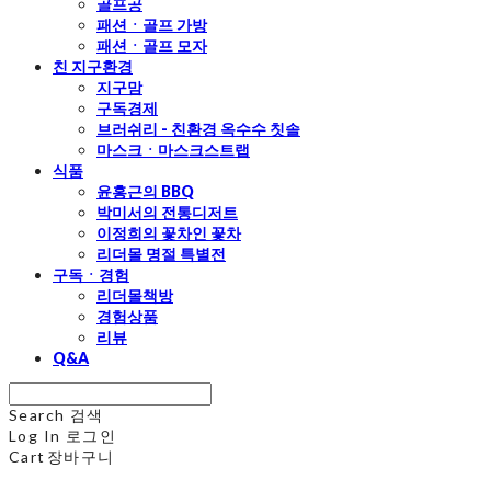
골프공
패션ㆍ골프 가방
패션ㆍ골프 모자
친 지구환경
지구맘
구독경제
브러쉬리 - 친환경 옥수수 칫솔
마스크ㆍ마스크스트랩
식품
윤홍근의 BBQ
박미서의 전통디저트
이정희의 꽃차인 꽃차
리더몰 명절 특별전
구독ㆍ경험
리더몰책방
경험상품
리뷰
Q&A
Search
검색
Log In
로그인
Cart
장바구니