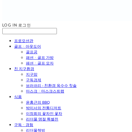
LOG IN
로그인
프로모션관
골프ㆍ아웃도어
골프공
패션ㆍ골프 가방
패션ㆍ골프 모자
친 지구환경
지구맘
구독경제
브러쉬리 - 친환경 옥수수 칫솔
마스크ㆍ마스크스트랩
식품
윤홍근의 BBQ
박미서의 전통디저트
이정희의 꽃차인 꽃차
리더몰 명절 특별전
구독ㆍ경험
리더몰책방