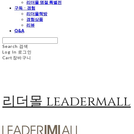
리더몰 명절 특별전
구독ㆍ경험
리더몰책방
경험상품
리뷰
Q&A
Search
검색
Log In
로그인
Cart
장바구니
리더몰 leadermall